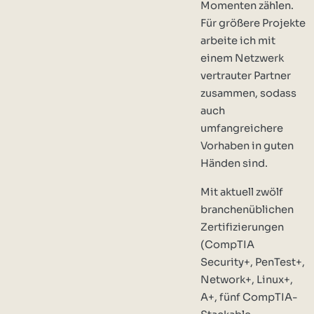
Momenten zählen.
Für größere Projekte
arbeite ich mit
einem Netzwerk
vertrauter Partner
zusammen, sodass
auch
umfangreichere
Vorhaben in guten
Händen sind.
Mit aktuell zwölf
branchenüblichen
Zertifizierungen
(CompTIA
Security+, PenTest+,
Network+, Linux+,
A+, fünf CompTIA-