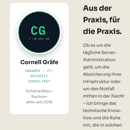
Aus der
Praxis, für
CG
die Praxis.
> cg-sec.de
Ob es um die
tägliche Server-
Administration
Cornell Gräfe
geht, um die
INHABER · IT-
Absicherung Ihrer
SECURITY
CONSULTANT
Infrastruktur oder
um den Notfall
Schönwölkau /
mitten in der Nacht
Sachsen
aktiv seit 2018
– ich bringe das
technische Know-
how und die Ruhe
mit, die in solchen