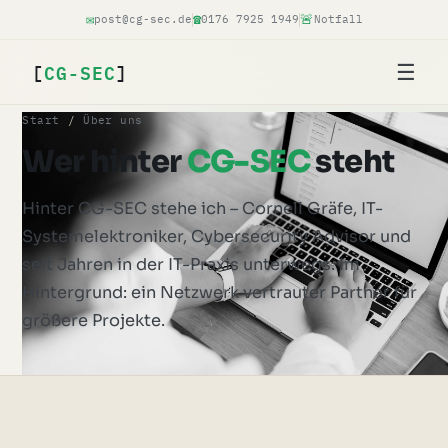
✉
☎
🚨
post@cg-sec.de
0176 7925 1949
Notfall
[
CG-SEC
]
☰
Start
/
Über uns
Wer hinter
CG-SEC
steht
Hinter CG-SEC stehe ich – Cornell Gräfe, IT-
Systemelektroniker, Cybersecurity Advisor und
seit Jahren in der IT-Praxis unterwegs. Im
Hintergrund: ein Netzwerk vertrauter Partner für
größere Projekte.