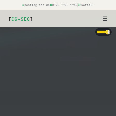
✉
☎
🚨
post@cg-sec.de
0176 7925 1949
Notfall
[
CG-SEC
]
☰