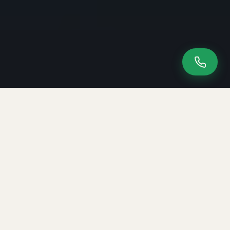
15+
95€/h
Leistungen
Rent-a-Admin
BSI
KMU
CSN-Ersthelfer
Fokus Mittelstand
News-Feed gerade nicht erreichbar.
SECURITY NEWS